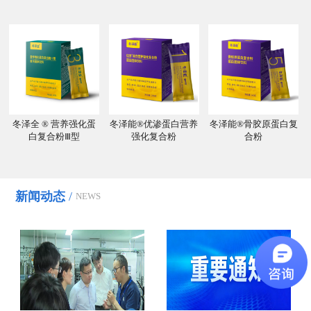
冬泽全 ® 营养强化蛋
冬泽能®优渗蛋白营养
冬泽能®骨胶原蛋白复
白复合粉Ⅲ型
强化复合粉
合粉
新闻动态
/
NEWS